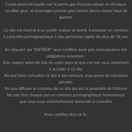
Costla prod est Leader sur le porno gay français urbain et ethnique,
racailles gays, et tournages pornos gays blacks blancs beurs haut de
gamme.
Ce site est réservé à un public majeur et averti, il propose un contenu
à caractère pornographique à des personnes âgées de plus de 18 ans.
En cliquant sur "ENTRER" vous certifiez avoir pris connaissance des
obligations suivantes :
Etre majeur selon les lois de votre pays et que ces lois vous autorisent
à accéder à ce site.
Ne pas faire connaître ce site à des mineurs, sous peine de sanctions
Pour mater « Serré de très
pénales.
près par un flic de cité » :
Ne pas diffuser le contenu de ce site qui est la propriété de l'éditeur.
Ne pas être choqué par un contenu pornographique homosexuel,
que vous avez volontairement demandé à consulter.
Télécharger la scène par CB ou Allopass
Vous certifiez être né le :