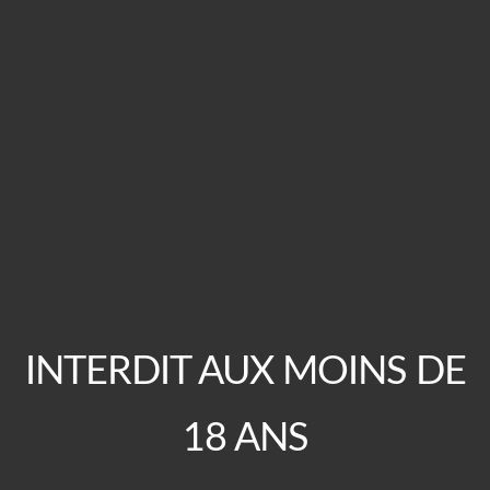
Heliot a dérouillé.
L’autre l’a bourriné vraiment à fond. Et ça c’est un
gros problème.
Pas qu’Heliot ait mal au cul ca non, c’est pas son
genre non plus.
Les caves, la nuit, il connait bien, il a l’habitude et le
cul déjà défoncé…
Non le problème c’est que le flic l’a bourriné à fond
dans son appart !
Et MEEEERDE les voisins.
INTERDIT AUX MOINS DE
Cloisons en papier, Heliot enculé à mort, cris et
gémissements… et toute la cité au courant.
18 ANS
Et avec un flic en plus.