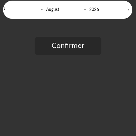
NAVIGATION
Recherche
Confirmer
Actu
Les films
Tu dois confirmer être âgé de 18 ou plus pour continuer.
Les Acteurs
Les Photos
Casting
Contact
Proposer un lieu de tournage
Merci pour ta visite